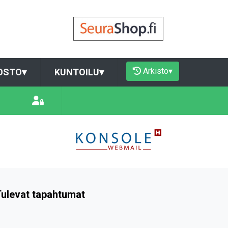
Arkisto
▾
OSTO
▾
KUNTOILU
▾
ulevat tapahtumat