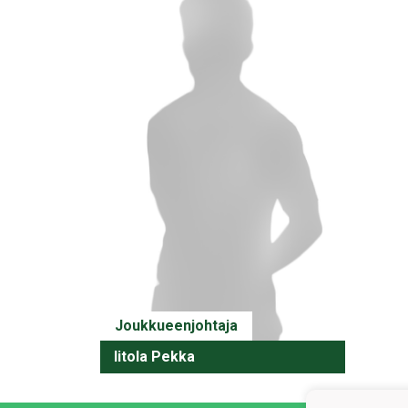
Joukkueenjohtaja
Iitola Pekka