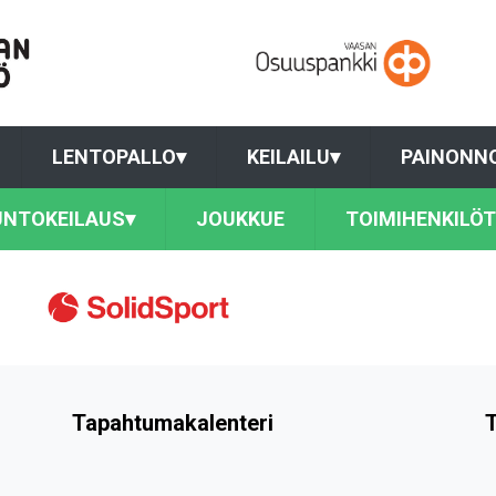
LENTOPALLO
▾
KEILAILU
▾
PAINONN
UNTOKEILAUS
▾
JOUKKUE
TOIMIHENKILÖT
Tapahtumakalenteri
T