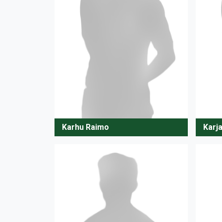
Karhu Raimo
Karj