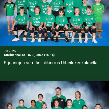
7.3.2026
Otteluennakko
-
D/E-junnut (15-16)
E-junnujen semifinaalikierros Urheilukeskuksella