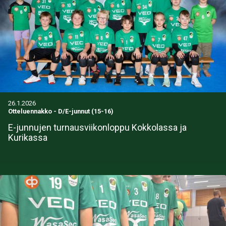
26.1.2026
Otteluennakko
-
D/E-junnut (15-16)
E-junnujen turnausviikonloppu Kokkolassa ja
Kurikassa