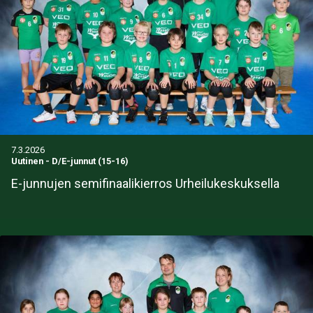
7.3.2026
Uutinen
-
D/E-junnut (15-16)
E-junnujen semifinaalikierros Urheilukeskuksella