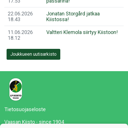
17.53
passarina!
22.06.2026
Jonatan Storgård jatkaa
18.43
Kiistossa!
11.06.2026
Valtteri Klemola siirtyy Kiistoon!
18.12
Joukkueen uutisarkisto
Tietosuojaseloste
Vaasan Kiisto - since 1904
Y-tunnus: 0183705-6