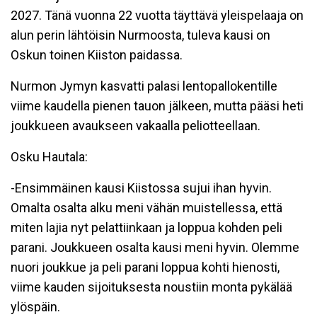
2027. Tänä vuonna 22 vuotta täyttävä yleispelaaja on
alun perin lähtöisin Nurmoosta, tuleva kausi on
Oskun toinen Kiiston paidassa.
Nurmon Jymyn kasvatti palasi lentopallokentille
viime kaudella pienen tauon jälkeen, mutta pääsi heti
joukkueen avaukseen vakaalla peliotteellaan.
Osku Hautala:
-Ensimmäinen kausi Kiistossa sujui ihan hyvin.
Omalta osalta alku meni vähän muistellessa, että
miten lajia nyt pelattiinkaan ja loppua kohden peli
parani. Joukkueen osalta kausi meni hyvin. Olemme
nuori joukkue ja peli parani loppua kohti hienosti,
viime kauden sijoituksesta noustiin monta pykälää
ylöspäin.