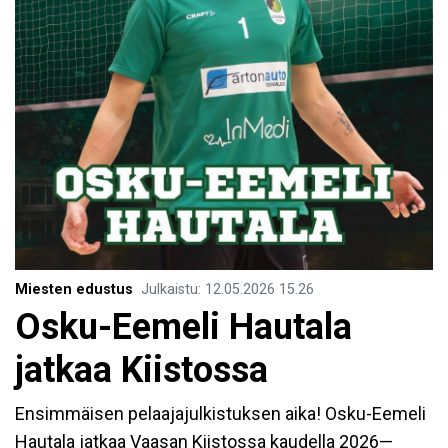
Miesten edustus
Julkaistu
:
12.05.2026
15.26
Osku-Eemeli Hautala
jatkaa Kiistossa
Ensimmäisen pelaajajulkistuksen aika! Osku-Eemeli
Hautala jatkaa Vaasan Kiistossa kaudella 2026—