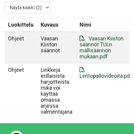
Luokittelu
Kuvaus
Nimi
Ohjeet
Vaasan
Vaasan Kiiston
Kiiston
säännöt TULn
säännöt
mallisäännön
mukaan.pdf
Ohjeet
Linkkeja
erillaisista
Lentopallovideoita.pdf
harjoitteista
mikä voi
käyttää
omassa
arjessa
valmentajana