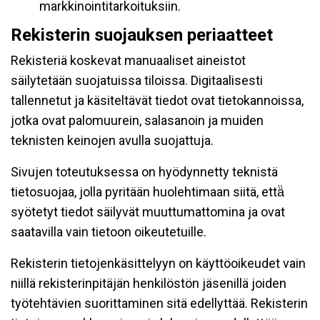
markkinointitarkoituksiin.
Rekisterin suojauksen periaatteet
Rekisteriä koskevat manuaaliset aineistot
säilytetään suojatuissa tiloissa. Digitaalisesti
tallennetut ja käsiteltävät tiedot ovat tietokannoissa,
jotka ovat palomuurein, salasanoin ja muiden
teknisten keinojen avulla suojattuja.
Sivujen toteutuksessa on hyödynnetty teknistä
tietosuojaa, jolla pyritään huolehtimaan siitä, että̈
syötetyt tiedot säilyvät muuttumattomina ja ovat
saatavilla vain tietoon oikeutetuille.
Rekisterin tietojenkäsittelyyn on käyttöoikeudet vain
niillä rekisterinpitäjän henkilöstön jäsenillä joiden
työtehtävien suorittaminen sitä edellyttää. Rekisterin