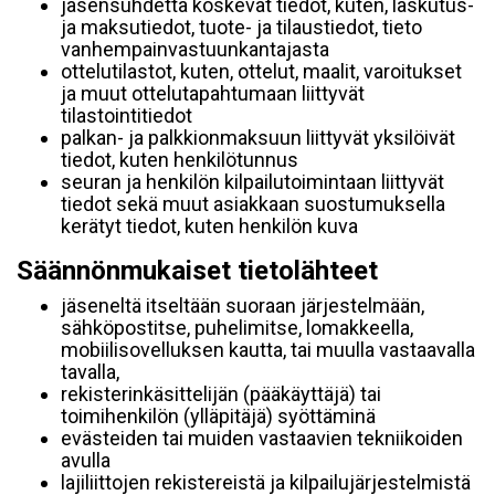
jäsensuhdetta koskevat tiedot, kuten, laskutus-
ja maksutiedot, tuote- ja tilaustiedot, tieto
vanhempainvastuunkantajasta
ottelutilastot, kuten, ottelut, maalit, varoitukset
ja muut ottelutapahtumaan liittyvät
tilastointitiedot
palkan- ja palkkionmaksuun liittyvät yksilöivät
tiedot, kuten henkilötunnus
seuran ja henkilön kilpailutoimintaan liittyvät
tiedot sekä muut asiakkaan suostumuksella
kerätyt tiedot, kuten henkilön kuva
Säännönmukaiset tietolähteet
jäseneltä itseltään suoraan järjestelmään,
sähköpostitse, puhelimitse, lomakkeella,
mobiilisovelluksen kautta, tai muulla vastaavalla
tavalla,
rekisterinkäsittelijän (pääkäyttäjä) tai
toimihenkilön (ylläpitäjä) syöttäminä
evästeiden tai muiden vastaavien tekniikoiden
avulla
lajiliittojen rekistereistä ja kilpailujärjestelmistä