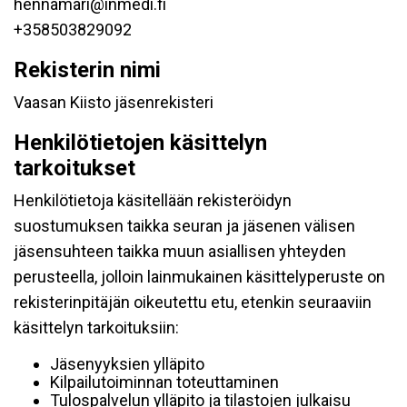
hennamari@inmedi.fi
+358503829092
Rekisterin nimi
Vaasan Kiisto jäsenrekisteri
Henkilötietojen käsittelyn
tarkoitukset
Henkilötietoja käsitellään rekisteröidyn
suostumuksen taikka seuran ja jäsenen välisen
jäsensuhteen taikka muun asiallisen yhteyden
perusteella, jolloin lainmukainen käsittelyperuste on
rekisterinpitäjän oikeutettu etu, etenkin seuraaviin
käsittelyn tarkoituksiin:
Jäsenyyksien ylläpito
Kilpailutoiminnan toteuttaminen
Tulospalvelun ylläpito ja tilastojen julkaisu