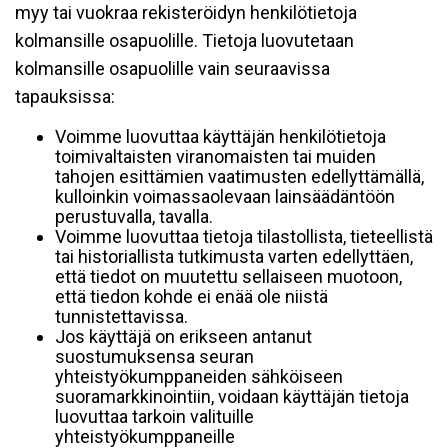
myy tai vuokraa rekisteröidyn henkilötietoja
kolmansille osapuolille. Tietoja luovutetaan
kolmansille osapuolille vain seuraavissa
tapauksissa:
Voimme luovuttaa käyttäjän henkilötietoja
toimivaltaisten viranomaisten tai muiden
tahojen esittämien vaatimusten edellyttämällä,
kulloinkin voimassaolevaan lainsäädäntöön
perustuvalla, tavalla.
Voimme luovuttaa tietoja tilastollista, tieteellistä
tai historiallista tutkimusta varten edellyttäen,
että tiedot on muutettu sellaiseen muotoon,
että tiedon kohde ei enää ole niistä
tunnistettavissa.
Jos käyttäjä on erikseen antanut
suostumuksensa seuran
yhteistyökumppaneiden sähköiseen
suoramarkkinointiin, voidaan käyttäjän tietoja
luovuttaa tarkoin valituille
yhteistyökumppaneille