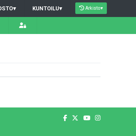
Arkisto
▾
OSTO
▾
KUNTOILU
▾