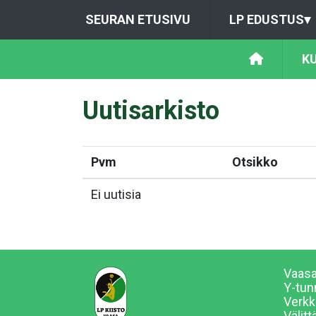
SEURAN ETUSIVU
LP EDUSTUS
▾
K
Uutisarkisto
Pvm
Otsikko
Ei uutisia
Vaasa
Y-tun
Verkk
Välitt