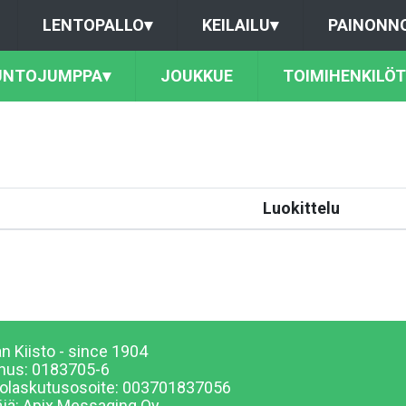
LENTOPALLO
▾
KEILAILU
▾
PAINONN
UNTOJUMPPA
▾
JOUKKUE
TOIMIHENKILÖT
Luokittelu
n Kiisto - since 1904
nus: 0183705-6
olaskutusosoite: 003701837056
äjä:
Apix Messaging Oy