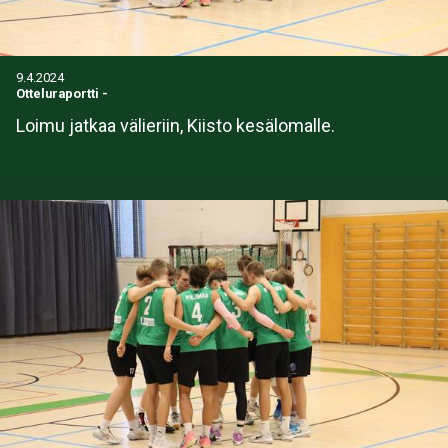
9.4.2024
Otteluraportti
-
Loimu jatkaa välieriin, Kiisto kesälomalle.