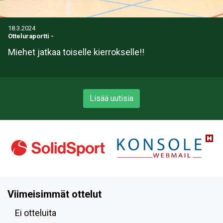
18.3.2024
Otteluraportti
-
Miehet jatkaa toiselle kierrokselle!!
Lisää uutisia
Viimeisimmät ottelut
Ei otteluita