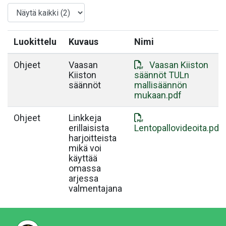
Luokittelu
Kuvaus
Nimi
Ohjeet
Vaasan
Vaasan Kiiston
Kiiston
säännöt TULn
säännöt
mallisäännön
mukaan.pdf
Ohjeet
Linkkeja
erillaisista
Lentopallovideoita.pdf
harjoitteista
mikä voi
käyttää
omassa
arjessa
valmentajana