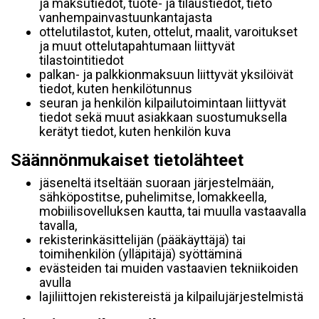
ja maksutiedot, tuote- ja tilaustiedot, tieto
vanhempainvastuunkantajasta
ottelutilastot, kuten, ottelut, maalit, varoitukset
ja muut ottelutapahtumaan liittyvät
tilastointitiedot
palkan- ja palkkionmaksuun liittyvät yksilöivät
tiedot, kuten henkilötunnus
seuran ja henkilön kilpailutoimintaan liittyvät
tiedot sekä muut asiakkaan suostumuksella
kerätyt tiedot, kuten henkilön kuva
Säännönmukaiset tietolähteet
jäseneltä itseltään suoraan järjestelmään,
sähköpostitse, puhelimitse, lomakkeella,
mobiilisovelluksen kautta, tai muulla vastaavalla
tavalla,
rekisterinkäsittelijän (pääkäyttäjä) tai
toimihenkilön (ylläpitäjä) syöttäminä
evästeiden tai muiden vastaavien tekniikoiden
avulla
lajiliittojen rekistereistä ja kilpailujärjestelmistä