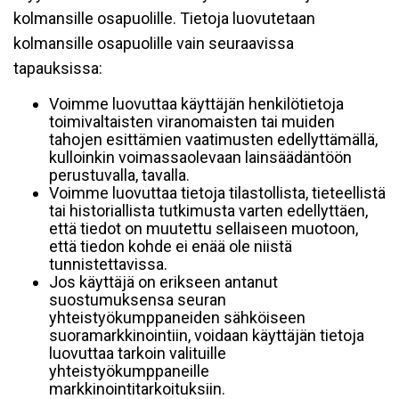
kolmansille osapuolille. Tietoja luovutetaan
kolmansille osapuolille vain seuraavissa
tapauksissa:
Voimme luovuttaa käyttäjän henkilötietoja
toimivaltaisten viranomaisten tai muiden
tahojen esittämien vaatimusten edellyttämällä,
kulloinkin voimassaolevaan lainsäädäntöön
perustuvalla, tavalla.
Voimme luovuttaa tietoja tilastollista, tieteellistä
tai historiallista tutkimusta varten edellyttäen,
että tiedot on muutettu sellaiseen muotoon,
että tiedon kohde ei enää ole niistä
tunnistettavissa.
Jos käyttäjä on erikseen antanut
suostumuksensa seuran
yhteistyökumppaneiden sähköiseen
suoramarkkinointiin, voidaan käyttäjän tietoja
luovuttaa tarkoin valituille
yhteistyökumppaneille
markkinointitarkoituksiin.