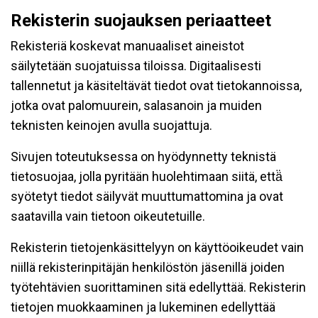
Rekisterin suojauksen periaatteet
Rekisteriä koskevat manuaaliset aineistot
säilytetään suojatuissa tiloissa. Digitaalisesti
tallennetut ja käsiteltävät tiedot ovat tietokannoissa,
jotka ovat palomuurein, salasanoin ja muiden
teknisten keinojen avulla suojattuja.
Sivujen toteutuksessa on hyödynnetty teknistä
tietosuojaa, jolla pyritään huolehtimaan siitä, että̈
syötetyt tiedot säilyvät muuttumattomina ja ovat
saatavilla vain tietoon oikeutetuille.
Rekisterin tietojenkäsittelyyn on käyttöoikeudet vain
niillä rekisterinpitäjän henkilöstön jäsenillä joiden
työtehtävien suorittaminen sitä edellyttää. Rekisterin
tietojen muokkaaminen ja lukeminen edellyttää